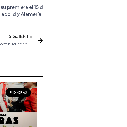
su premiere el 15 d
ladolid y Alemería.
SIGUIENTE
“La Navidad En Sus Manos” continúa conquistando al público
PIONERAS