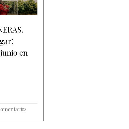
ONERAS.
gar’.
 junio en
comentarios