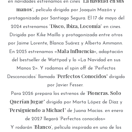
La navidad en sus
en navidades estrenamos en cines “
manos
”, película dirigida por Joaquín Mazón y
protagonizada por Santiago Segura. El 17 de mayo del
Disco, Ibiza, Locomía
2024 estrenamos “
” en cines.
Dirigida por Kike Maíllo y protagonizada entre otros
por Jaime Lorente, Blanca Suárez y Alberto Ammann.
Mala Influencia
En 2025 estrenamos «
«, adaptación
del bestseller de Wattpad y lo «La Navidad en sus
Manos 2». Y rodamos el spin off de ‘Perfectos
Perfectos Conocidos’
Desconocidos’ llamado ‘
dirigido
por Javier Fesser.
Pioneras. Solo
Para 2026 prepara los estrenos de ‘
Querían Jugar’
dirigida por Marta López de Díaz y
Persiguiendo a Michael’
‘
de Juana Macías. en enero
de 2027 llegará ‘Perfectos conocidos»
Blanco
Y rodarán ‘
‘, película inspirada en uno de los