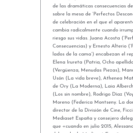
de las dramáticas consecuencias de
sobre la mesa de ‘Perfectos Descon
de celebración en el que el aparent
cambia radicalmente cuando irrum
riesgo sus vidas. Juana Acosta (‘Pe
Consecuencias) y Ernesto Alterio (‘P
lados de la cama’) encabezan el re
Elena Irureta (Patria, Ocho apellid
(Vergüenza, Menudas Piezas), Manu
Usón (La vida breve), Athenea Ma
de Ory (La Moderna), Laia Alberch
(Los sin nombre), Rodrigo Díaz (Vo
Moreno (Federica Montseny. La dona
director de la División de Cine, Ficc
Mediaset España y consejero deleg
que «cuando en julio 2015, Alessan