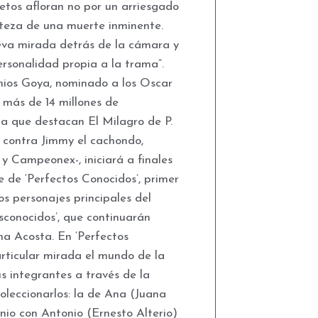
retos afloran no por un arriesgado
erteza de una muerte inminente.
va mirada detrás de la cámara y
rsonalidad propia a la trama”.
emios Goya, nominado a los Oscar
más de 14 millones de
la que destacan El Milagro de P.
 contra Jimmy el cachondo,
 Campeonex-, iniciará a finales
 de ‘Perfectos Conocidos’, primer
os personajes principales del
sconocidos’, que continuarán
na Acosta. En ‘Perfectos
articular mirada el mundo de la
us integrantes a través de la
coleccionarlos: la de Ana (Juana
nio con Antonio (Ernesto Alterio)