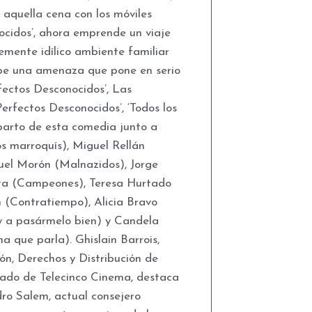
 aquella cena con los móviles
ocidos’, ahora emprende un viaje
emente idílico ambiente familiar
pe una amenaza que pone en serio
rfectos Desconocidos’, Las
erfectos Desconocidos’, ‘Todos los
parto de esta comedia junto a
os marroquís), Miguel Rellán
el Morón (Malnazidos), Jorge
ta (Campeones), Teresa Hurtado
 (Contratiempo), Alicia Bravo
y a pasármelo bien) y Candela
 que parla). Ghislain Barrois,
ión, Derechos y Distribución de
ado de Telecinco Cinema, destaca
dro Salem, actual consejero