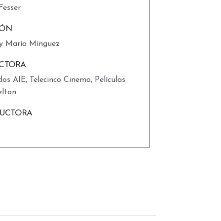
Fesser
IÓN
 y María Mínguez
CTORA
os AIE, Telecinco Cinema, Películas
elton
UCTORA