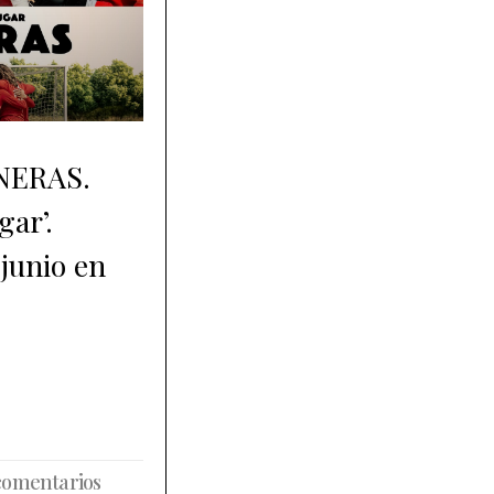
ONERAS.
gar’.
 junio en
comentarios