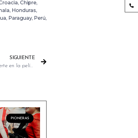
Croacia, Chipre,
mala, Honduras,
ua, Paraguay, Perú,
SIGUIENTE
MALA INFLUENCIA se convierte en la película española más vista del año
PIONERAS