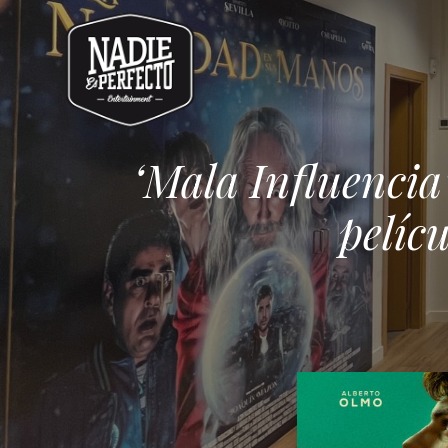
‘Mala Influencia’
pelíc