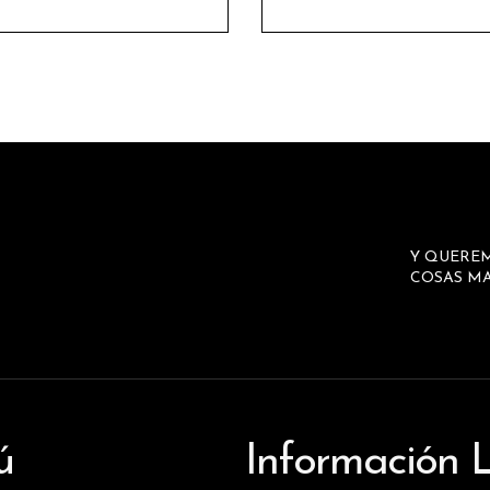
Y QUERE
COSAS MA
ú
Información 