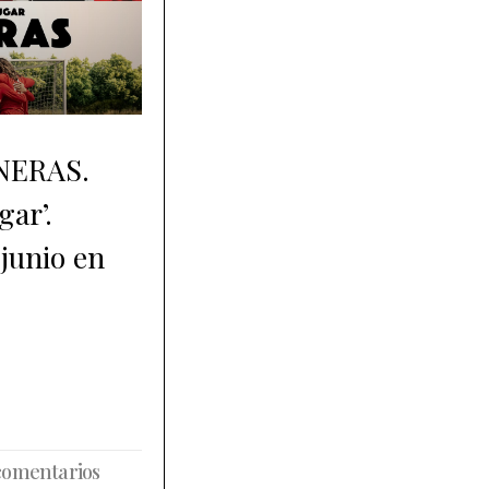
ONERAS.
gar’.
 junio en
comentarios