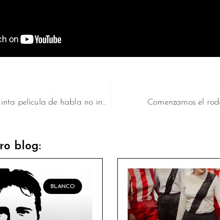
Fenómenas. Quinta película de habla no inglesa más vista durante su semana de estreno en Netflix
Comenzamos el rod
ro blog:
BLANCO