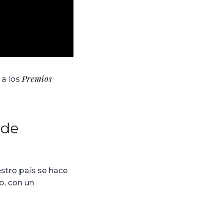
Premios
 a los
 de
estro país se hace
o, con un