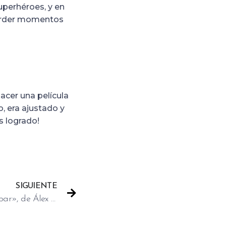
uperhéroes, y en
perder momentos
acer una película
, era ajustado y
s logrado!
SIGUIENTE
Así se hizo: Making of de «El bar», de Álex de la Iglesia