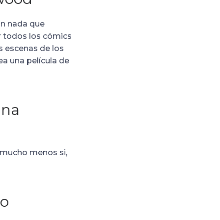
 sin nada que
ar todos los cómics
s escenas de los
ea una película de
una
y mucho menos si,
mo