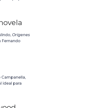
novela
alindo,
Orígenes
on Fernando
é Campanella,
 ideal para
ywood