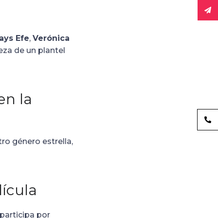
ays Efe
,
Verónica
beza de un plantel
en la
ro género estrella,
lícula
 participa por