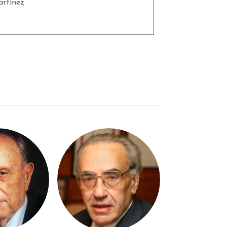
rtínez