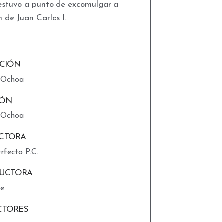
 estuvo a punto de excomulgar a
n de Juan Carlos I.
CCIÓN
 Ochoa
IÓN
 Ochoa
CTORA
rfecto P.C.
UCTORA
ve
CTORES