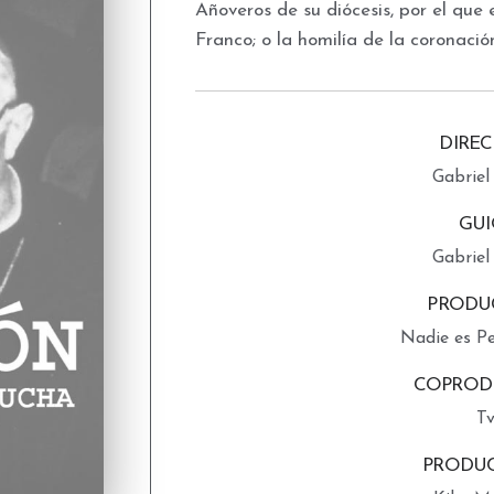
Añoveros de su diócesis, por el que
Franco; o la homilía de la coronació
DIRE
Gabriel
GU
Gabriel
PRODU
Nadie es Pe
COPROD
T
PRODU