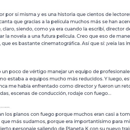
or por sí misma y es una historia que cientos de lector
nta que gracias a la película muchos más se han acerca
claro, siendo, como ya era cuando la escribí, director d
r la novela a una futura película. Creo que eso de maner
a, que es bastante cinematográfica. Así que sí: ¡veía la
io un poco de vértigo manejar un equipo de profesionale
 estaba a equipos mucho más reducidos. Y luego, esta
nca me había enfrentado como director y fueron un reto
adas, escenas de conducción, rodaje con fuego…
 rodar en “Orígenes secretos”?
n los planos con fuego porque muchos eran casi a tom
el que más sudamos, porque era importantísimo para m
 cierto personaje saliendo de Planeta K con su nuevo tra