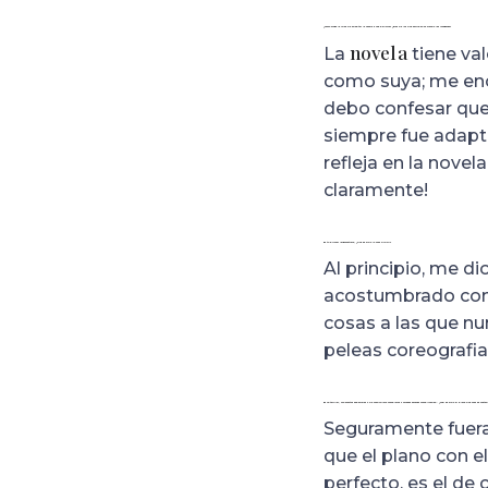
¿Cómo surge la idea de adaptar la novela a una película? ¿Eres de los que escriben ya viendo las imágenes?
novela
La
tiene val
como suya; me enca
debo confesar que, 
siempre fue adapta
refleja en la novel
claramente!
Es tu primer largometraje, ¿qué ha sido lo más difícil?
Al principio, me d
acostumbrado como
cosas a las que nu
peleas coreografi
Es un thriller, con efectos especiales y de maquillaje complejos y muchas escenas complicadas… ¿Cuál ha sido el plano que más ha costado
Seguramente fuera
que el plano con 
perfecto, es el de