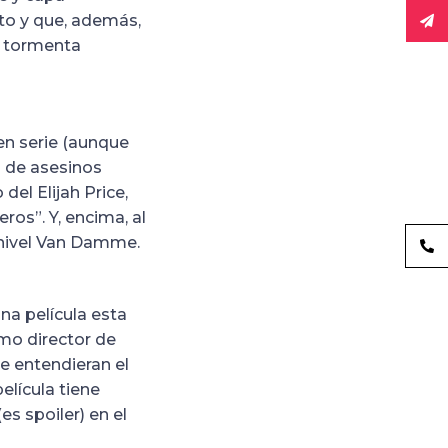
nto y que, además,
a tormenta
en serie (aunque
s de asesinos
del Elijah Price,
ros”. Y, encima, al
 nivel Van Damme.
na película esta
omo director de
e entendieran el
elícula tiene
es spoiler) en el