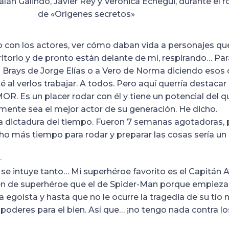
alán Galindo, Javier Rey y Verónica Echegui, durante el r
de «Orígenes secretos»
jo con los actores, ver cómo daban vida a personajes que
itorio y de pronto están delante de mí, respirando… Par
 Brays de Jorge Elías o a Vero de Norma diciendo esos 
é al verlos trabajar. A todos. Pero aquí querría destacar
OR. Es un placer rodar con él y tiene un potencial del 
amente sea el mejor actor de su generación. He dicho.
la dictadura del tiempo. Fueron 7 semanas agotadoras, 
ho más tiempo para rodar y preparar las cosas sería un
os?
se intuye tanto… Mi superhéroe favorito es el Capitán 
en de superhéroe que el de Spider-Man porque empiez
egoísta y hasta que no le ocurre la tragedia de su tío 
poderes para el bien. Así que… ¡no tengo nada contra l