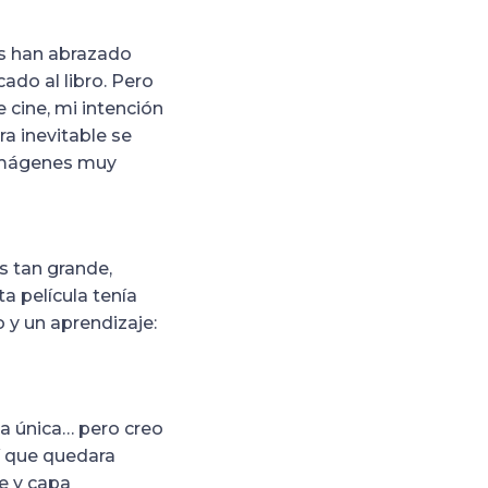
es han abrazado
do al libro. Pero
e cine, mi intención
a inevitable se
s imágenes muy
s tan grande,
 película tenía
 y un aprendizaje:
a única… pero creo
í que quedara
je y capa