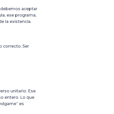
 y debemos aceptar
cula, ese programa,
e la existencia.
o correcto. Ser
rso unitario. Ese
o entero. Lo que
Endgame” es