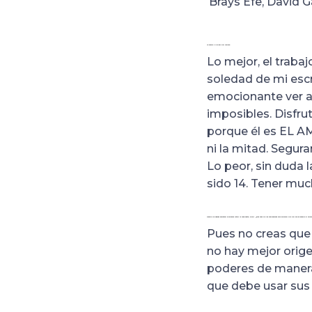
Brays Efe, David G
Lo mejor y lo peor del rodaje.
Lo mejor, el traba
soledad de mi escr
emocionante ver a
imposibles. Disfrut
porque él es EL AM
ni la mitad. Segur
Lo peor, sin duda 
sido 14. Tener muc
Viendo “Orígenes secretos” podemos intuir la respuesta, pero… ¿eres más de los superhéroes con poderes o de los que se hacen a sí mism
Pues no creas que 
no hay mejor orig
poderes de manera 
que debe usar sus 