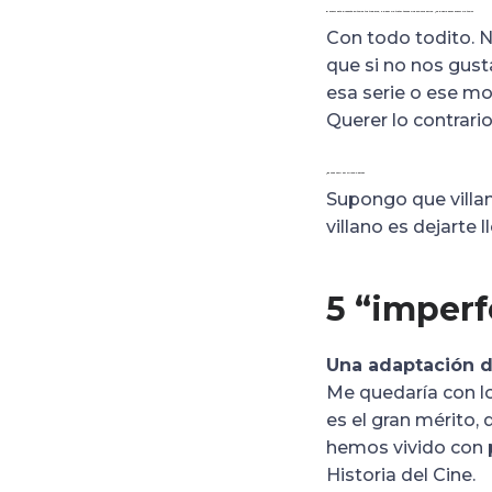
El humor está presente en todos tus trabajos, a pesar de tratar temas que son muy serios. ¿Se puede hacer humor de todo?
Con todo todito. 
que si no nos gusta
esa serie o ese mon
Querer lo contrario
¿Es más fácil ser villano o héroe?
Supongo que villan
villano es dejarte l
5 “imperf
Una adaptación 
Me quedaría con lo
es el gran mérito
hemos vivido con 
Historia del Cine.