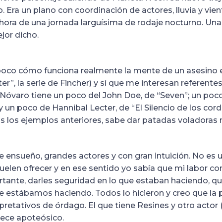
. Era un plano con coordinación de actores, lluvia y vie
hora de una jornada larguísima de rodaje nocturno. Un
jor dicho.
poco cómo funciona realmente la mente de un asesino 
er”, la serie de Fincher) y sí que me interesan referente
 Nóvaro tiene un poco del John Doe, de “Seven”; un poco 
y un poco de Hannibal Lecter, de “El Silencio de los corde
os los ejemplos anteriores, sabe dar patadas voladoras
 ensueño, grandes actores y con gran intuición. No es u
uelen ofrecer y en ese sentido yo sabía que mi labor c
tante, darles seguridad en lo que estaban haciendo, qu
ue estábamos haciendo. Todos lo hicieron y creo que la p
pretativos de órdago. El que tiene Resines y otro actor (
rece apoteósico.