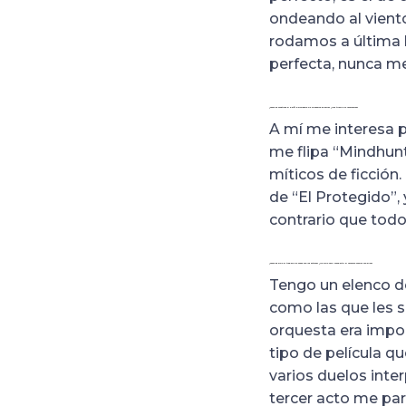
ondeando al viento
rodamos a última 
perfecta, nunca me
¿Cómo se construye el perfil psicológico de un asesino en serie? ¿Has tirado de referencias?
A mí me interesa 
me flipa “Mindhunt
míticos de ficción.
de “El Protegido”, 
contrario que tod
¿Cómo ha sido el trabajo de mesa con los actores? ¿Ha sido fácil compartir el universo cómics con ellos?
Tengo un elenco de
como las que les s
orquesta era impor
tipo de película q
varios duelos inter
tercer acto me pa