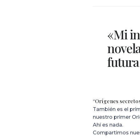
«Mi in
novela
futura
Orígenes secreto
“
También es el prim
nuestro primer Orig
Ahí es nada.
Compartimos nuestr