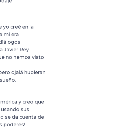
odaje
 yo creé en la
a mí era
diálogos
 a Javier Rey
que no hemos visto
pero ojalá hubieran
 sueño.
América y creo que
a usando sus
no se da cuenta de
os poderes!