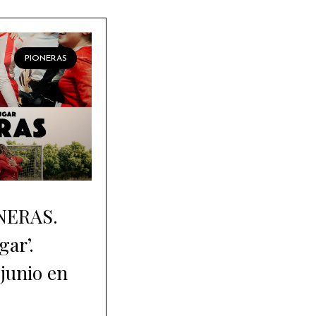
PIONERAS
ONERAS.
gar’.
 junio en