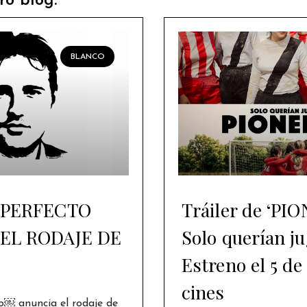
ro blog:
BLANCO
 PERFECTO
Tráiler de ‘PI
EL RODAJE DE
Solo querían ju
Estreno el 5 de
cines
o￼ anuncia el rodaje de