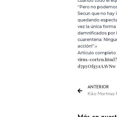
cuando todo el equ
“Pero no podemos p
Secun que no hay i
quedando espectacu
vez la única forma
damnificados por 
cuarentena. Ningun
acción!”.»
Artículo completo
virus-corten.ht
d7pyOfgyzAAVNw
ANTERIOR