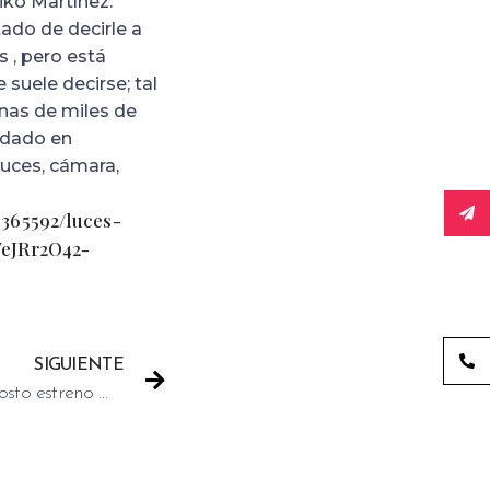
iko Martínez.
ado de decirle a
 , pero está
 suele decirse; tal
enas de miles de
edado en
Luces, cámara,
365592/luces-
eJRr2O42-
SIGUIENTE
Orígenes Secretos el 28 de agosto estreno mundial en Netflix