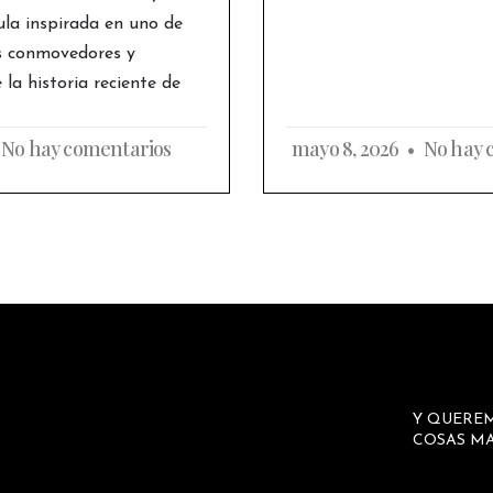
ula inspirada en uno de
s conmovedores y
la historia reciente de
No hay comentarios
mayo 8, 2026
No hay 
Y QUERE
COSAS MA