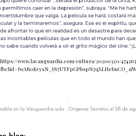
ipo quiere continuar”, señala el productor de la cinta, K
ermitirnos caer en la depresión”, subraya. “Me he hart
ncertidumbre que valga. La película se hará; costará más
lar y la terminaremos”, asegura. Ese es el espíritu, que
 de afrontar lo que en realidad es un desastre para dec
las incontables películas que en todo el mundo han qu
o sabe cuando volverá a oír el grito mágico del cine: “¡
https://www.lavanguardia.com/cultura/20200320/474265
ml?fbclid=IwAR0KvyxN_tS7UTFpGPbspN7qXLHebuCO_1iW
Kiko Martínez habla en la Vanguardia sobre el rodaje de El Cover