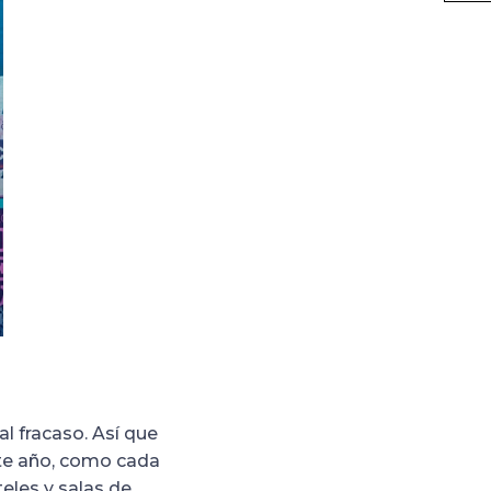
l fracaso. Así que
ste año, como cada
teles y salas de