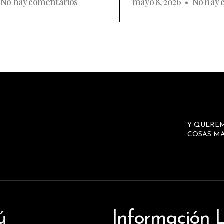
No hay comentarios
mayo 8, 2026
No hay 
Y QUERE
COSAS MA
ú
Información 