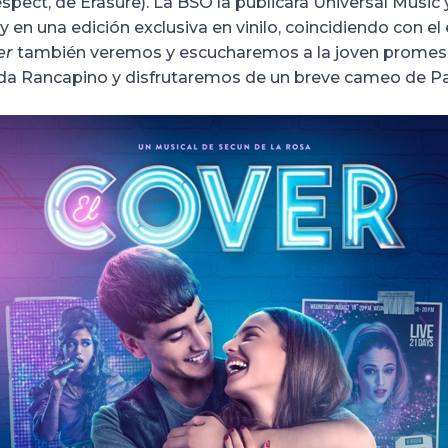
espect, de Erasure). La BSO la publicará Universal Music y
y en una edición exclusiva en vinilo, coincidiendo con el
er
también veremos y escucharemos a la joven promesa
a Rancapino y disfrutaremos de un breve cameo de Par