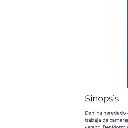
Sinopsis
Dani ha heredado d
trabaja de camare
verano, Benidorm s