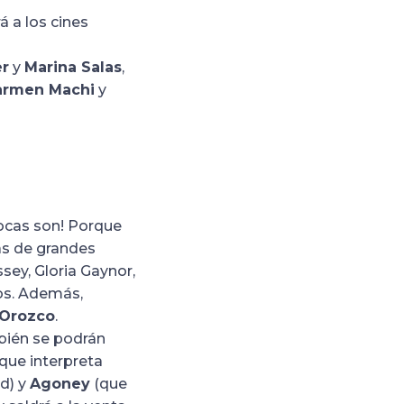
á a los cines
er
y
Marina Salas
,
armen Machi
y
ocas son! Porque
as de grandes
sey, Gloria Gaynor,
ros. Además,
 Orozco
.
mbién se podrán
que interpreta
rd) y
Agoney
(que