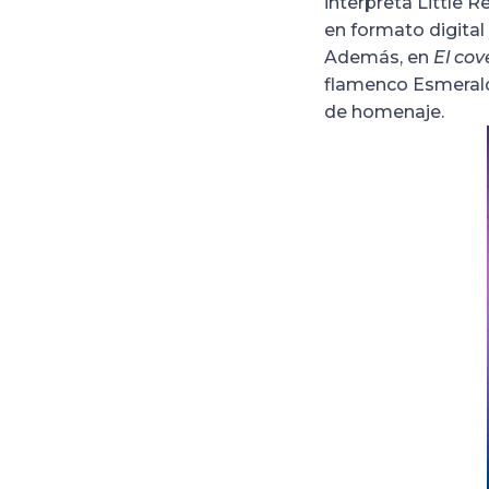
interpreta Little R
en formato digital 
Además, en
El cov
flamenco Esmerald
de homenaje.