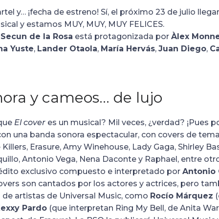
rtel y… ¡fecha de estreno! Sí, el próximo 23 de julio llegar
sical y estamos MUY, MUY, MUY FELICES.
e
Secun de la Rosa
está protagonizada por
Àlex Monn
na Yuste
,
Lander Otaola
,
María Hervás
,
Juan Diego
,
C
ora y cameos… de lujo
 que
El cover
es un musical? Mil veces, ¿verdad? ¡Pues p
a con una banda sonora espectacular, con covers de tem
 Killers, Erasure, Amy Winehouse, Lady Gaga, Shirley Bas
quillo, Antonio Vega, Nena Daconte y Raphael, entre ot
nédito exclusivo compuesto e interpretado por
Antonio
 covers son cantados por los actores y actrices, pero ta
 de artistas de Universal Music, como
Rocío Márquez
(
exxy Pardo
(que interpretan Ring My Bell, de Anita Wa