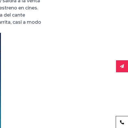
 saldrá a la venta
 estreno en cines.
 del cante
rita, casi a modo