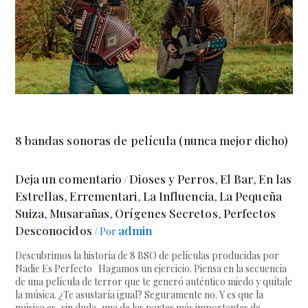
8 bandas sonoras de película (nunca mejor dicho)
Deja un comentario
Dioses y Perros
El Bar
En las
/
,
,
Estrellas
Errementari
La Influencia
La Pequeña
,
,
,
Suiza
Musarañas
Orígenes Secretos
Perfectos
,
,
,
Desconocidos
admin
/ Por
Descubrimos la historia de 8 BSO de películas producidas por
Nadie Es Perfecto Hagamos un ejercicio. Piensa en la secuencia
de una película de terror que te generó auténtico miedo y quítale
la música. ¿Te asustaría igual? Seguramente no. Y es que la
música es, sin duda, una de las partes más importantes de …