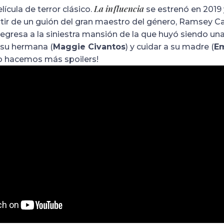
La influencia
ícula de terror clásico.
se estrenó en 2019 y
tir de un guión del gran maestro del género, Ramsey Ca
 regresa a la siniestra mansión de la que huyó siendo un
 su hermana (
Maggie Civantos
) y cuidar a su madre (
E
no hacemos más spoilers!