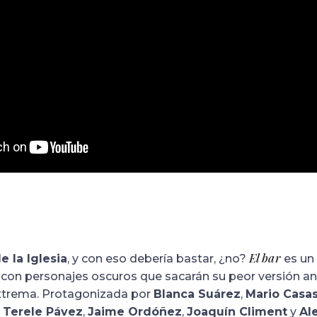
El bar
e la Iglesia
, y con eso debería bastar, ¿no?
es un 
ia, con personajes oscuros que sacarán su peor versión a
extrema. Protagonizada por
Blanca Suárez
,
Mario Casa
,
Terele Pávez
,
Jaime Ordóñez
,
Joaquín Climent
y
Al