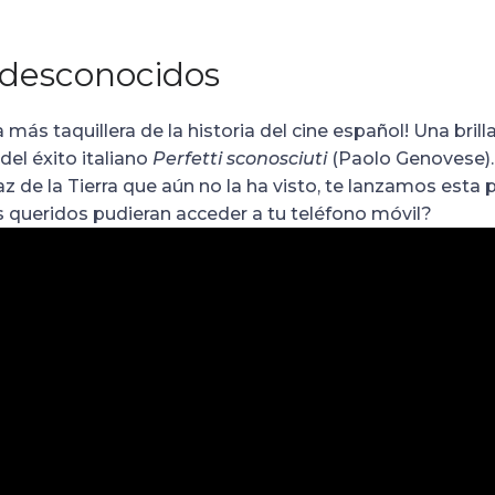
 desconocidos
 más taquillera de la historia del cine español! Una bri
del éxito italiano
Perfetti sconosciuti
(Paolo Genovese). 
az de la Tierra que aún no la ha visto, te lanzamos esta
es queridos pudieran acceder a tu teléfono móvil?