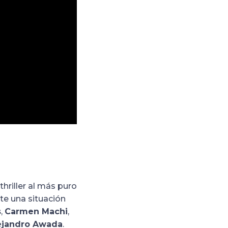
thriller al más puro
nte una situación
s
,
Carmen Machi
,
ejandro Awada
.