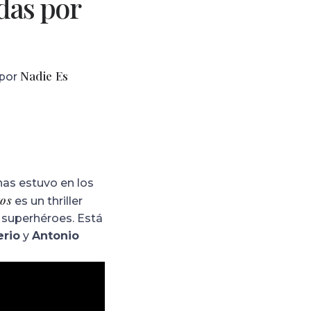
idas por
Nadie Es
 por
as estuvo en los
tos
es un thriller
s superhéroes. Está
erio
y
Antonio