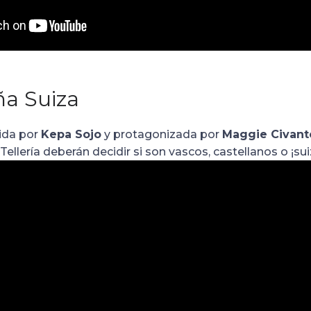
a Suiza
ida por
Kepa Sojo
y protagonizada por
Maggie Civant
ellería deberán decidir si son vascos, castellanos o ¡sui